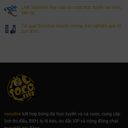
Link Socolive truy cập cá cược trực tuyến an toàn,
tiện lợi
Tải app Socolive nhanh chóng, trải nghiệm giải trí
cực đỉnh
socolive
kết hợp bóng đá trực tuyến và cá cược, cung cấp
lịch thi đấu, BXH, tỷ lệ kèo, ưu đãi VIP và cộng đồng chat