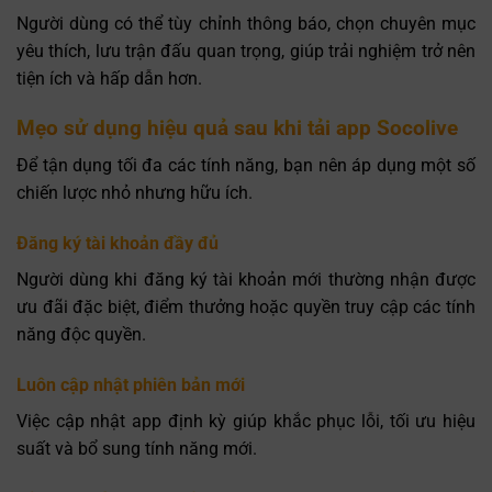
Người dùng có thể tùy chỉnh thông báo, chọn chuyên mục
yêu thích, lưu trận đấu quan trọng, giúp trải nghiệm trở nên
tiện ích và hấp dẫn hơn.
Mẹo sử dụng hiệu quả sau khi tải app Socolive
Để tận dụng tối đa các tính năng, bạn nên áp dụng một số
chiến lược nhỏ nhưng hữu ích.
Đăng ký tài khoản đầy đủ
Người dùng khi đăng ký tài khoản mới thường nhận được
ưu đãi đặc biệt, điểm thưởng hoặc quyền truy cập các tính
năng độc quyền.
Luôn cập nhật phiên bản mới
Việc cập nhật app định kỳ giúp khắc phục lỗi, tối ưu hiệu
suất và bổ sung tính năng mới.