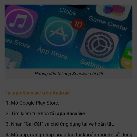
Hướng dẫn tải app Socolive chi tiết
Tải app Socolive trên Android
Mở Google Play Store.
Tìm kiếm từ khóa
tải app Socolive
.
Nhấn “Cài đặt” và chờ ứng dụng tải về hoàn tất.
Mở app, đăng nhập hoặc tạo tài khoản mới để sử dụng