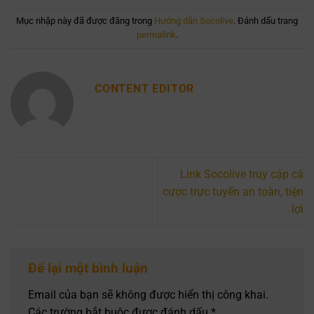
Mục nhập này đã được đăng trong
Hướng dẫn Socolive
. Đánh dấu trang
permalink
.
CONTENT EDITOR
Link Socolive truy cập cá
cược trực tuyến an toàn, tiện
lợi
Để lại một bình luận
Email của bạn sẽ không được hiển thị công khai.
Các trường bắt buộc được đánh dấu
*