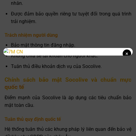
nhân.
Được đảm bảo quyền riêng tư tuyệt đối trong quá trình
trải nghiệm.
Trách nhiệm người dùng
Bảo mật thông tin đăng nhập.
×
Không chia sẻ tài khoản cho người khác.
Tuân thủ điều khoản dịch vụ của Socolive.
Chính sách bảo mật Socolive và chuẩn mực
quốc tế
Điểm mạnh của Socolive là áp dụng các tiêu chuẩn bảo
mật toàn cầu.
Tuân thủ quy định quốc tế
Hệ thống tuân thủ các khung pháp lý liên quan đến bảo vệ