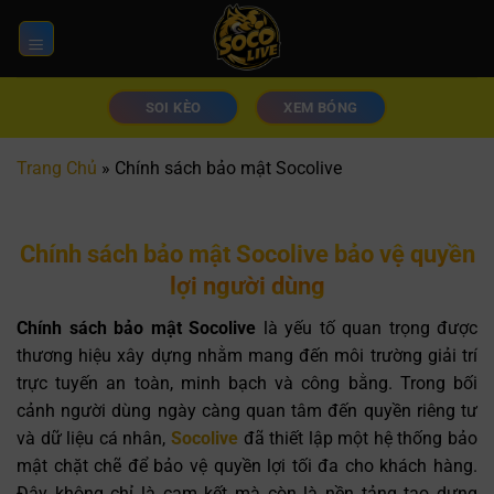
Chuyển
đến
nội
dung
SOI KÈO
XEM BÓNG
Trang Chủ
»
Chính sách bảo mật Socolive
Chính sách bảo mật Socolive bảo vệ quyền
lợi người dùng
Chính sách bảo mật Socolive
là yếu tố quan trọng được
thương hiệu xây dựng nhằm mang đến môi trường giải trí
trực tuyến an toàn, minh bạch và công bằng. Trong bối
cảnh người dùng ngày càng quan tâm đến quyền riêng tư
và dữ liệu cá nhân,
Socolive
đã thiết lập một hệ thống bảo
mật chặt chẽ để bảo vệ quyền lợi tối đa cho khách hàng.
Đây không chỉ là cam kết mà còn là nền tảng tạo dựng