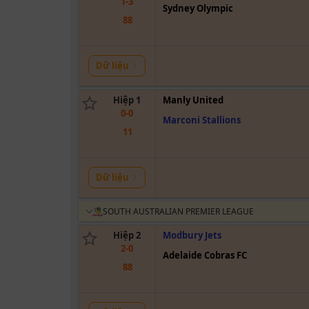
1-3
Sydney Olympic
'
88
Dữ liệu
Hiệp 1
Manly United
0-0
Marconi Stallions
'
11
Dữ liệu
SOUTH AUSTRALIAN PREMIER LEAGUE
Hiệp 2
Modbury Jets
2-0
Adelaide Cobras FC
'
88