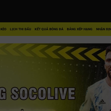
 KÈO
LỊCH THI ĐẤU
KẾT QUẢ BÓNG ĐÁ
BẢNG XẾP HẠNG
NHẬN ĐỊ