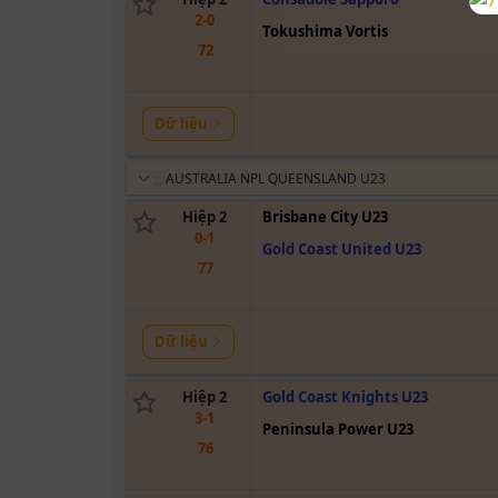
2-0
Tokushima Vortis
'
72
Dữ liệu
AUSTRALIA NPL QUEENSLAND U23
Hiệp 2
Brisbane City U23
0-1
Gold Coast United U23
'
77
Dữ liệu
Hiệp 2
Gold Coast Knights U23
3-1
Peninsula Power U23
'
76