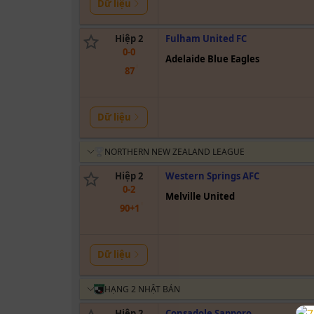
Dữ liệu
Hiệp 2
Fulham United FC
0-0
Adelaide Blue Eagles
'
87
Dữ liệu
NORTHERN NEW ZEALAND LEAGUE
Hiệp 2
Western Springs AFC
0-2
Melville United
'
90+1
Dữ liệu
HẠNG 2 NHẬT BẢN
Hiệp 2
Consadole Sapporo