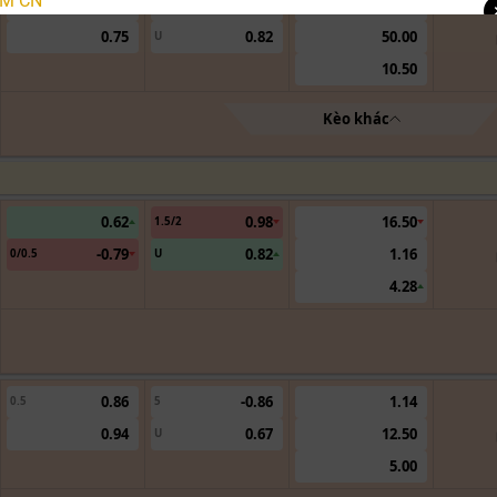
-0.80
-0.92
1.04
0
2.5/3
0.75
0.82
50.00
U
10.50
Kèo khác
0.62
0.98
16.50
1.5/2
-0.79
0.82
1.16
0/0.5
U
4.28
0.86
-0.86
1.14
0.5
5
0.94
0.67
12.50
U
5.00