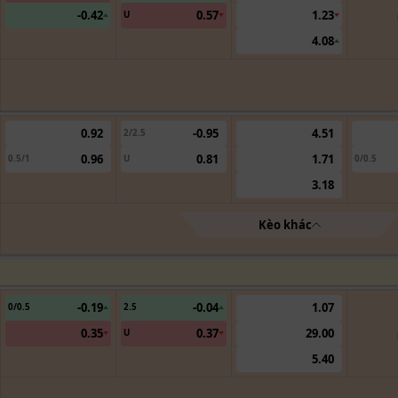
-0.42
0.57
1.23
U
4.08
0.92
-0.95
4.51
2/2.5
0.96
0.81
1.71
0.5/1
U
0/0.5
3.18
Kèo khác
-0.19
-0.04
1.07
0/0.5
2.5
0.35
0.37
29.00
U
5.40