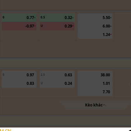
0.77
0.32
5.50
0
0.5
-0.97
0.29
6.00
U
1.24
0.97
0.63
38.00
0
2.5
0.83
0.24
1.01
U
7.70
Kèo khác