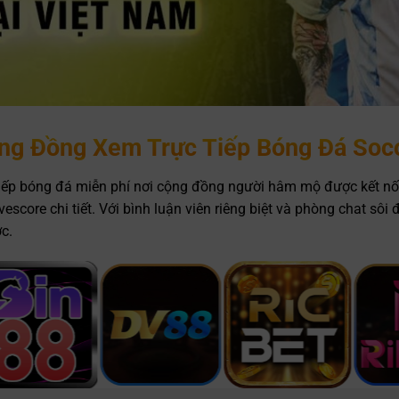
ộng Đồng Xem Trực Tiếp Bóng Đá Soco
tiếp bóng đá miễn phí nơi cộng đồng người hâm mộ được kết nối
ivescore chi tiết. Với bình luận viên riêng biệt và phòng chat sôi
c.