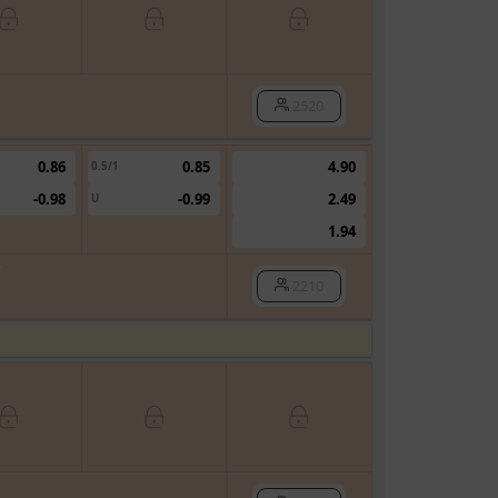
2520
0.86
0.85
4.90
0.5/1
-0.98
-0.99
2.49
U
1.94
2210